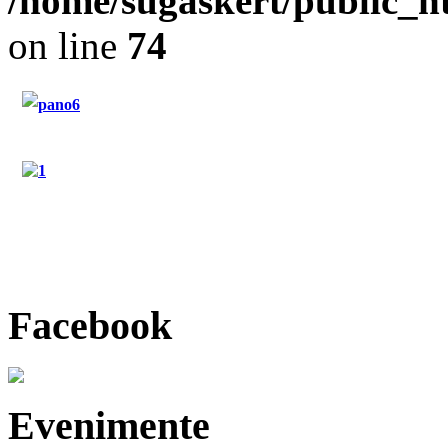
/home/sugaskert/public_
on line
74
"Restaurant Sugas"
"Hotel Sugas"
"Contact"
Facebook
Evenimente