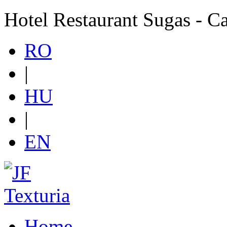
Hotel Restaurant Sugas - C
RO
|
HU
|
EN
Home